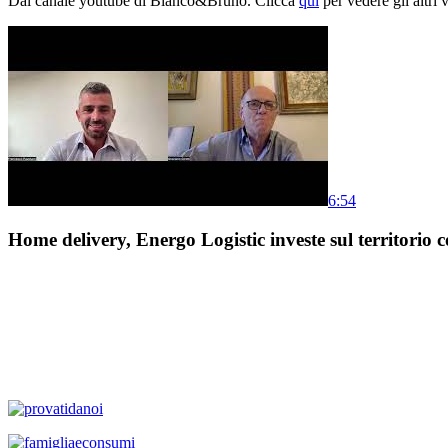
Dal canale youtube di Bianco&Bruno. Clicca
qui
per vedere gli altri 
6:54
Home delivery, Energo Logistic investe sul territorio c