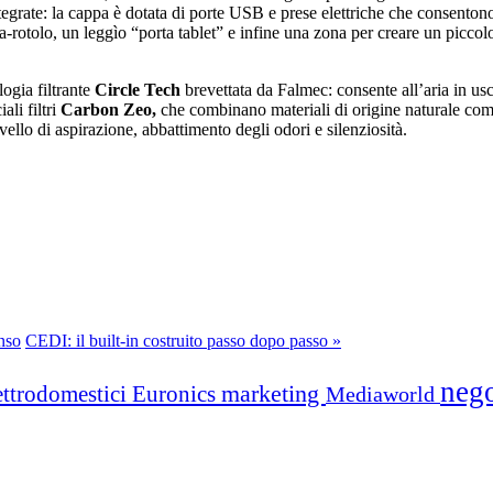
egrate: la cappa è dotata di porte USB e prese elettriche che consentono di
a-rotolo, un leggìo “porta tablet” e infine una zona per creare un piccol
logia filtrante
Circle Tech
brevettata da Falmec: consente all’aria in us
ali filtri
Carbon Zeo,
che combinano materiali di origine naturale come 
vello di aspirazione, abbattimento degli odori e silenziosità.
enso
CEDI: il built-in costruito passo dopo passo »
neg
marketing
ettrodomestici
Euronics
Mediaworld