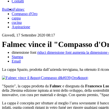
Contatti
Built in
Falmec
Compasso d'Oro
cappa
cucina
Aspirazione
Giovedì, 17 Settembre 2020 08:17
Falmec vince il "Compasso d'O
dimensione font
riduci dimensione font
aumenta la dimensione 
Stampa
Email
La cappa Spazio, prodotta dall’azienda trevigiana, ha ottenuto il ric
"Spazio", la cappa prodotta da
Falmec
e disegnata da
Francesco Lu
della 26esima edizione ispirata ai temi dello sviluppo, della sostenibilit
innovative, con cura per materiali e design. Con questo premio, "Spaz
La cappa è concepita per sfruttare al meglio l’area sovrastante il bancon
infatti, ospita comodi ripiani in vetro fumé per riporre qualsiasi oggett