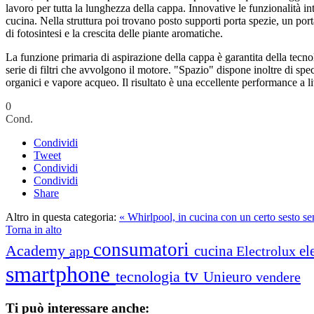
lavoro per tutta la lunghezza della cappa. Innovative le funzionalità int
cucina. Nella struttura poi trovano posto supporti porta spezie, un port
di fotosintesi e la crescita delle piante aromatiche.
La funzione primaria di aspirazione della cappa è garantita della tecno
serie di filtri che avvolgono il motore. "Spazio" dispone inoltre di speci
organici e vapore acqueo. Il risultato è una eccellente performance a li
0
Cond.
Condividi
Tweet
Condividi
Condividi
Share
Altro in questa categoria:
« Whirlpool, in cucina con un certo sesto s
Torna in alto
consumatori
Academy
cucina
el
app
Electrolux
smartphone
tv
tecnologia
Unieuro
vendere
Ti può interessare anche: