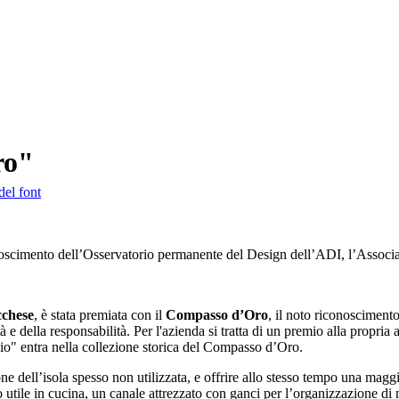
ro"
del font
onoscimento dell’Osservatorio permanente del Design dell’ADI, l’Associa
cchese
, è stata premiata con il
Compasso d’Oro
, il noto riconosciment
à e della responsabilità. Per l'azienda si tratta di un premio alla propria
io" entra nella collezione storica del Compasso d’Oro.
e dell’isola spesso non utilizzata, e offrire allo stesso tempo una maggio
o utile in cucina, un canale attrezzato con ganci per l’organizzazione di 