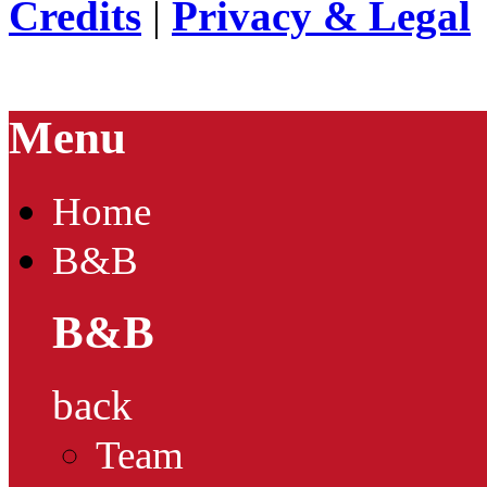
Credits
|
Privacy & Legal
Menu
Home
B&B
B&B
back
Team