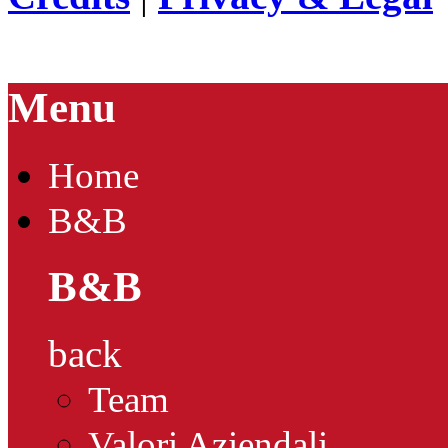
Menu
Home
B&B
B&B
back
Team
Valori Aziendali