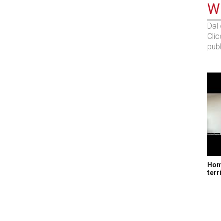
WE
Dal
Cli
pubb
Home
terr