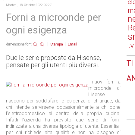
el
Martedì, 18 Ottobre 2022 07:27
ma
Forni a microonde per
n
Re
ogni esigenza
s
tv
dimensione font
Stampa
Email
Due le serie proposte da Hisense,
TI
pensate per gli utenti più diversi.
A
I nuovi forni a
microonde di
Hisense
nascono per soddisfare le esigenze di chiunque, da
chi intende servirsene occasionalmente a chi pone
l’elettrodomestico al centro della propria cucina.
Infatti l’azienda ha previsto due serie di forni,
indirizzate a una diversa tipologia di utente: Essential,
per chi richiede alta qualità e non ha bisogno di