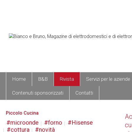
Home
B&B
Rivista
Servizi per le aziende
Contenuti sponsorizzati
Contatti
Piccolo Cucina
A
microonde
forno
Hisense
cu
cottura
novità