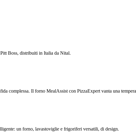
tt Boss, distribuiti in Italia da Nital.
fida complessa. Il forno MealAssist con PizzaExpert vanta una temperat
ligente: un forno, lavastoviglie e frigoriferi versatili, di design.