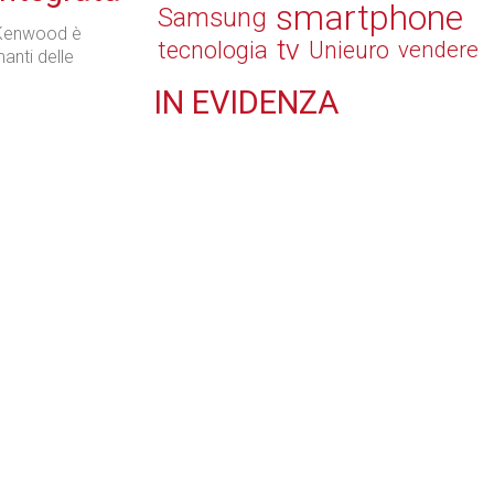
smartphone
Samsung
i Kenwood è
tv
tecnologia
Unieuro
vendere
anti delle
IN
EVIDENZA
Retail
Il Blog di Nathan (vita da negozio)
Tecnologie