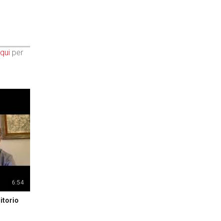
qui
per
6:54
itorio