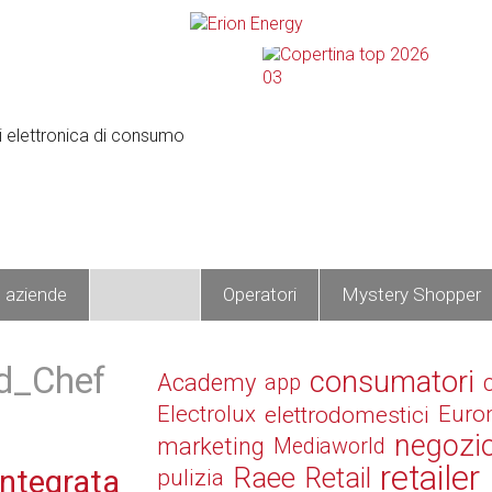
e aziende
Prodotti
Operatori
Mystery Shopper
od_Chef
consumatori
Academy
app
Electrolux
elettrodomestici
Euro
negozi
marketing
Mediaworld
retailer
Raee
Retail
integrata
pulizia