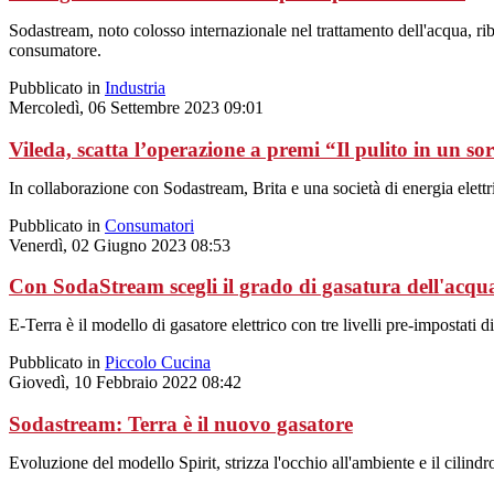
Sodastream, noto colosso internazionale nel trattamento dell'acqua, r
consumatore.
Pubblicato in
Industria
Mercoledì, 06 Settembre 2023 09:01
Vileda, scatta l’operazione a premi “Il pulito in un so
In collaborazione con Sodastream, Brita e una società di energia elettric
Pubblicato in
Consumatori
Venerdì, 02 Giugno 2023 08:53
Con SodaStream scegli il grado di gasatura dell'acqu
E-Terra è il modello di gasatore elettrico con tre livelli pre-impostati d
Pubblicato in
Piccolo Cucina
Giovedì, 10 Febbraio 2022 08:42
Sodastream: Terra è il nuovo gasatore
Evoluzione del modello Spirit, strizza l'occhio all'ambiente e il cilindr