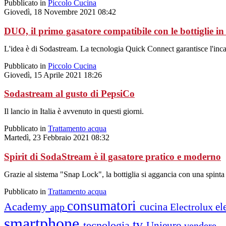
Pubblicato in
Piccolo Cucina
Giovedì, 18 Novembre 2021 08:42
DUO, il primo gasatore compatibile con le bottiglie in
L'idea è di Sodastream. La tecnologia Quick Connect garantisce l'incas
Pubblicato in
Piccolo Cucina
Giovedì, 15 Aprile 2021 18:26
Sodastream al gusto di PepsiCo
Il lancio in Italia è avvenuto in questi giorni.
Pubblicato in
Trattamento acqua
Martedì, 23 Febbraio 2021 08:32
Spirit di SodaStream è il gasatore pratico e moderno
Grazie al sistema "Snap Lock", la bottiglia si aggancia con una spinta
Pubblicato in
Trattamento acqua
consumatori
Academy
cucina
el
app
Electrolux
smartphone
tv
tecnologia
Unieuro
vendere