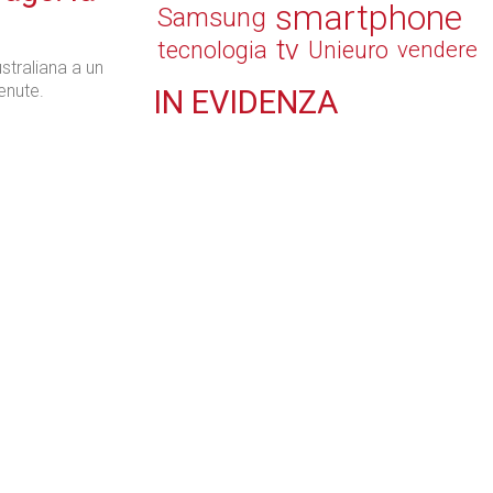
smartphone
Samsung
tv
tecnologia
Unieuro
vendere
straliana a un
enute.
IN
EVIDENZA
Retail
Il Blog di Nathan (vita da negozio)
Tecnologie