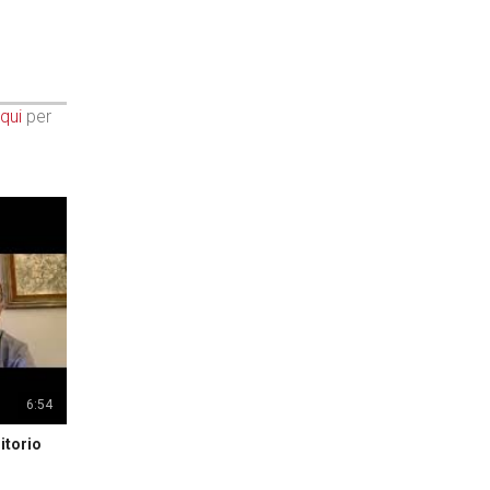
qui
per
6:54
itorio