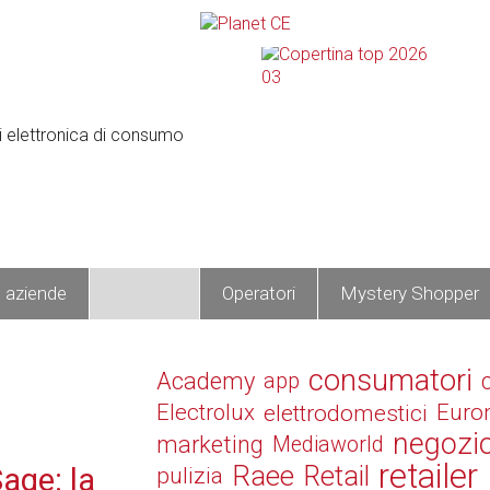
e aziende
Prodotti
Operatori
Mystery Shopper
consumatori
Academy
app
Electrolux
elettrodomestici
Euro
negozi
marketing
Mediaworld
retailer
Raee
Retail
age: la
pulizia