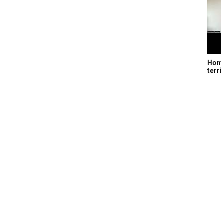
Home
terr