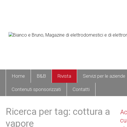
Home
B&B
Rivista
Servizi per le aziende
Contenuti sponsorizzati
Contatti
Ricerca per tag: cottura a
A
cu
vapore