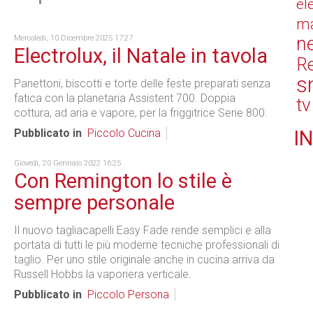
el
ma
n
Mercoledì, 10 Dicembre 2025 17:27
Electrolux, il Natale in tavola
Re
s
Panettoni, biscotti e torte delle feste preparati senza
fatica con la planetaria Assistent 700. Doppia
tv
cottura, ad aria e vapore, per la friggitrice Serie 800.
Pubblicato in
Piccolo Cucina
IN
Giovedì, 20 Gennaio 2022 16:25
Con Remington lo stile è
sempre personale
Il nuovo tagliacapelli Easy Fade rende semplici e alla
portata di tutti le più moderne tecniche professionali di
taglio. Per uno stile originale anche in cucina arriva da
Russell Hobbs la vaporiera verticale.
Pubblicato in
Piccolo Persona