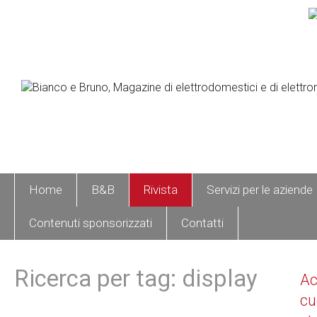
Home
B&B
Rivista
Servizi per le aziende
Contenuti sponsorizzati
Contatti
Ricerca per tag: display
A
cu