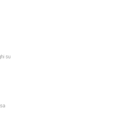
ghi su
ssa