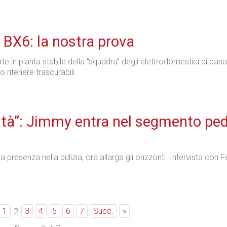
BX6: la nostra prova
rte in pianta stabile della “squadra” degli elettrodomestici di cas
no ritenere trascurabili.
alità”: Jimmy entra nel segmento pe
 presenza nella pulizia, ora allarga gli orizzonti. Intervista con F
1
3
4
5
6
7
Succ.
»
2