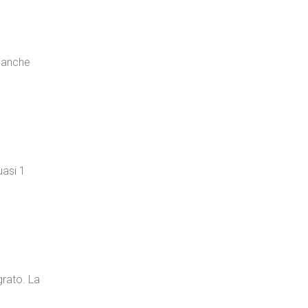
a anche
uasi 1
grato. La