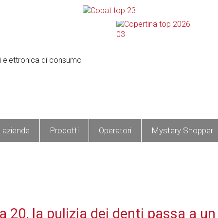
e aziende
Prodotti
Operatori
Mystery Shopper
20, la pulizia dei denti passa a un