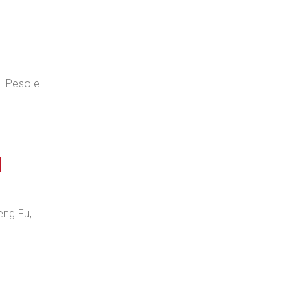
a. Peso e
d
eng Fu,