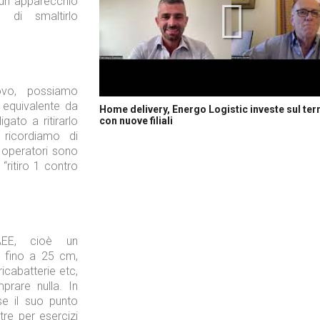
 un apparecchio
 di smaltirlo
ovo, possiamo
 equivalente da
Home delivery, Energo Logistic investe sul terr
gato a ritirarlo
con nuove filiali
 ricordiamo di
i operatori sono
 “ritiro 1 contro
AEE, cioè un
i fino a 25 cm,
ricabatterie etc,
rare nulla. In
se il suo punto
re per esercizi