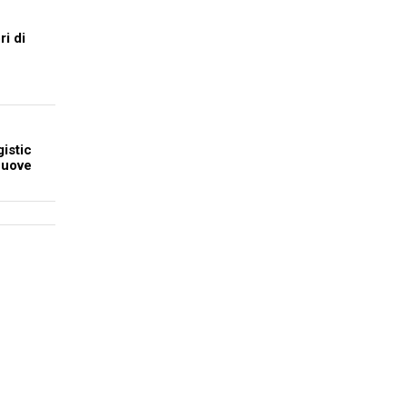
ri di
istic
 nuove