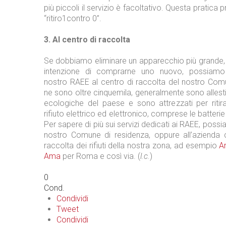
più piccoli il servizio è facoltativo. Questa pratica 
“ritiro1contro 0”.
3. Al centro di raccolta
Se dobbiamo eliminare un apparecchio più grande
intenzione di comprarne uno nuovo, possiamo
nostro RAEE al centro di raccolta del nostro Comu
ne sono oltre cinquemila, generalmente sono allestit
ecologiche del paese e sono attrezzati per ritira
rifiuto elettrico ed elettronico, comprese le batteri
Per sapere di più sui servizi dedicati ai RAEE, possi
nostro Comune di residenza, oppure all’azienda 
raccolta dei rifiuti della nostra zona, ad esempio
A
Ama
per Roma e così via. (
l.c.
)
0
Cond.
Condividi
Tweet
Condividi