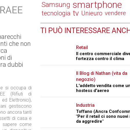
smartphone
Samsung
i RAEE
tv
tecnologia
Unieuro
vendere
TI PUÒ INTERESSARE ANCH
parecchi
anti che non
Retail
rca
Il centro commerciale div
ni di
fortezza contro il clima
ra dubbi
Il Blog di Nathan (vita da
negozio)
L'addetto vendita come u
he si occupa di
hostess d'aereo
E (Rifiuti di
 ed Elettronici),
Industria
ani gestiscono
Toffano (Ancra Confcomm
sono ancora tanti
"Per il retail ci sono nuovi
assetti di casa e
da aggredire"
on sapere come