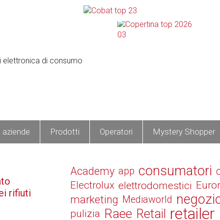
e aziende
Prodotti
Operatori
Mystery Shopper
consumatori
Academy
app
nto
Electrolux
elettrodomestici
Euro
 rifiuti
negozi
marketing
Mediaworld
retailer
Raee
Retail
pulizia