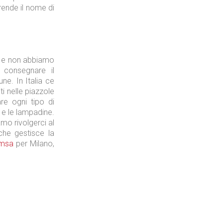
prende il nome di
, e non abbiamo
 consegnare il
ne. In Italia ce
i nelle piazzole
re ogni tipo di
e e le lampadine.
amo rivolgerci al
che gestisce la
msa
per Milano,