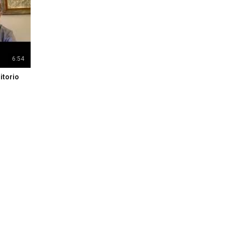
6:54
itorio