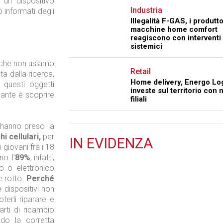
 un dispositivo
Industria
o informati degli
Illegalità F-GAS, i produtto
macchine home comfort
reagiscono con interventi
sistemici
 o che non usiamo
Retail
ta dalla ricerca,
Home delivery, Energo Log
questi oggetti
investe sul territorio con
sante è scoprire
filiali
 hanno preso la
i cellulari,
per
IN
EVIDENZA
 giovani fra i 18
Retail
o: l’
89%
, infatti,
o o elettronico
e rotto.
Perché
 dispositivi non
terli riparare e
arti di ricambio
do la corretta
Il Blog di Nathan (vita da negozio)