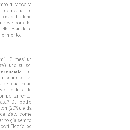
ntro di raccolta
o domestico è
a casa batterie
sa dove portarle.
uelle esauste e
Tecnologie
nferimento.
timi 12 mesi un
3%), uno su sei
ferenziata
, nel
Industria
In ogni caso si
isce qualunque
osto diffusa la
comportamento.
iata? Sul podio
tori (20%), e da
evidenziato come
Prima dello shopping
nno già sentito
cchi Elettrici ed