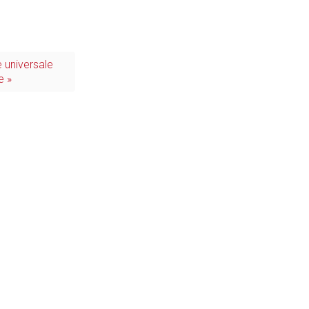
e universale
e »