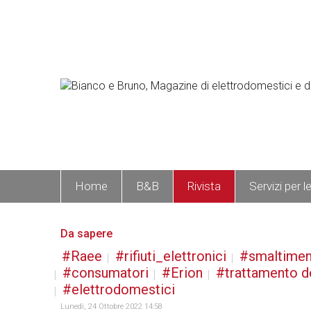
Home
B&B
Rivista
Servizi per l
Da sapere
Raee
rifiuti_elettronici
smaltime
consumatori
Erion
trattamento dei
elettrodomestici
Lunedì, 24 Ottobre 2022 14:58