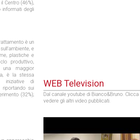
 il Centro (46%),
 informati degli
Industria
trattamento è un
 sull’ambiente, e
me, plastiche e
clo produttivo,
r una maggior
a, è la stessa
WEB Television
iniziative di
riportando sui
Dal canale youtube di Bianco&Bruno. Clicca
ferimento (32%);
vedere gli altri video pubblicati.