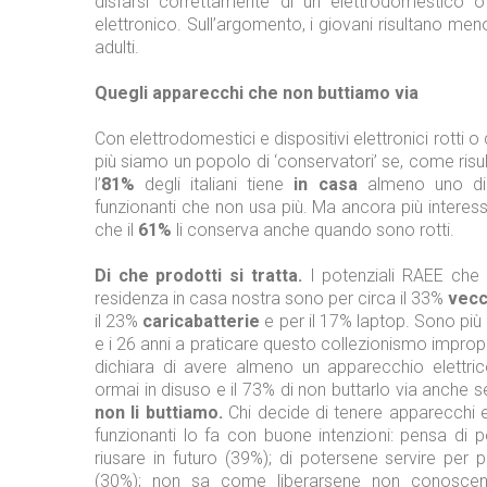
disfarsi correttamente di un elettrodomestico o
elettronico. Sull’argomento, i giovani risultano men
adulti.
Quegli apparecchi che non buttiamo via
Con elettrodomestici e dispositivi elettronici rotti
più siamo un popolo di ‘conservatori’ se, come risul
l’
81%
degli italiani tiene
in casa
almeno uno di 
funzionanti che non usa più. Ma ancora più interes
che il
61%
li conserva anche quando sono rotti.
Di che prodotti si tratta.
I potenziali RAEE che
residenza in casa nostra sono per circa il 33%
vecch
il 23%
caricabatterie
e per il 17% laptop. Sono più i
e i 26 anni a praticare questo collezionismo impropri
dichiara di avere almeno un apparecchio elettric
ormai in disuso e il 73% di non buttarlo via anche s
non li buttiamo.
Chi decide di tenere apparecchi e
funzionanti lo fa con buone intenzioni: pensa di po
riusare in futuro (39%); di potersene servire per p
(30%); non sa come liberarsene non conoscen