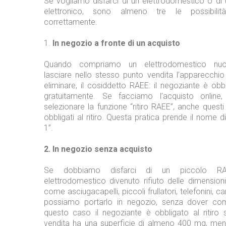
Se vogliamo disfarci di un elettrodomestico o di
elettronico, sono almeno tre le possibilità
correttamente.
1.
In negozio a fronte di un acquisto
Quando compriamo un elettrodomestico nu
lasciare nello stesso punto vendita l’apparecchio
eliminare, il cosiddetto RAEE: il negoziante è obbli
gratuitamente. Se facciamo l’acquisto online,
selezionare la funzione “ritiro RAEE”, anche quest
obbligati al ritiro. Questa pratica prende il nome di
1”.
2. In negozio senza acquisto
Se dobbiamo disfarci di un piccolo R
elettrodomestico divenuto rifiuto delle dimension
come asciugacapelli, piccoli frullatori, telefonini, ca
possiamo portarlo in negozio, senza dover comp
questo caso il negoziante è obbligato al ritiro 
vendita ha una superficie di almeno 400 mq, ment