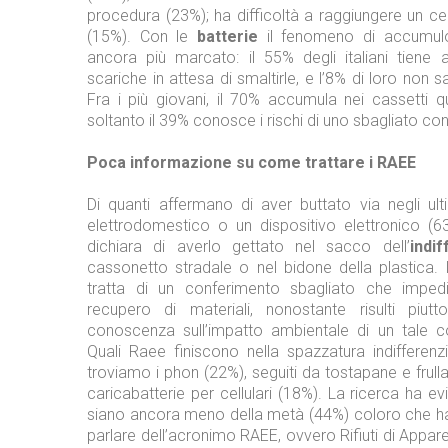
procedura (23%); ha difficoltà a raggiungere un ce
(15%). Con le
batterie
il fenomeno di accumul
ancora più marcato: il 55% degli italiani tiene 
scariche in attesa di smaltirle, e l’8% di loro non 
Fra i più giovani, il 70% accumula nei cassetti q
soltanto il 39% conosce i rischi di uno sbagliato co
Poca informazione su come trattare i RAEE
Di quanti affermano di aver buttato via negli ul
elettrodomestico o un dispositivo elettronico (6
dichiara di averlo gettato nel sacco dell’
indif
cassonetto stradale o nel bidone della plastica. 
tratta di un conferimento sbagliato che imped
recupero di materiali, nonostante risulti piutt
conoscenza sull’impatto ambientale di un tale 
Quali Raee finiscono nella spazzatura indifferenz
troviamo i phon (22%), seguiti da tostapane e frulla
caricabatterie per cellulari (18%). La ricerca ha 
siano ancora meno della metà (44%) coloro che ha
parlare dell’acronimo RAEE, ovvero Rifiuti di Appare