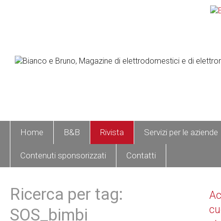
Home
B&B
Rivista
Servizi per le aziende
Contenuti sponsorizzati
Contatti
Ricerca per tag:
A
cu
SOS_bimbi