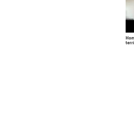
Home
terr