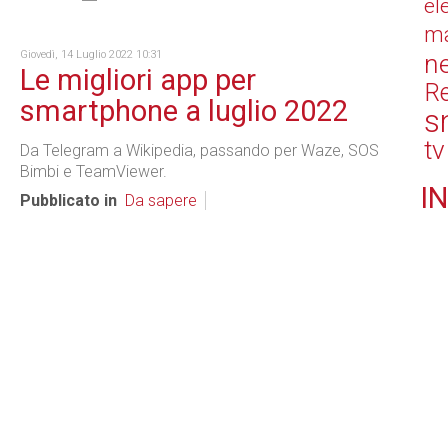
el
ma
Giovedì, 14 Luglio 2022 10:31
n
Le migliori app per
Re
smartphone a luglio 2022
s
tv
Da Telegram a Wikipedia, passando per Waze, SOS
Bimbi e TeamViewer.
IN
Pubblicato in
Da sapere