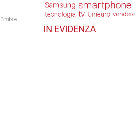
smartphone
Samsung
tv
tecnologia
Unieuro
vendere
 Bimbi e
IN
EVIDENZA
Retail
Il Blog di Nathan (vita da negozio)
Tecnologie