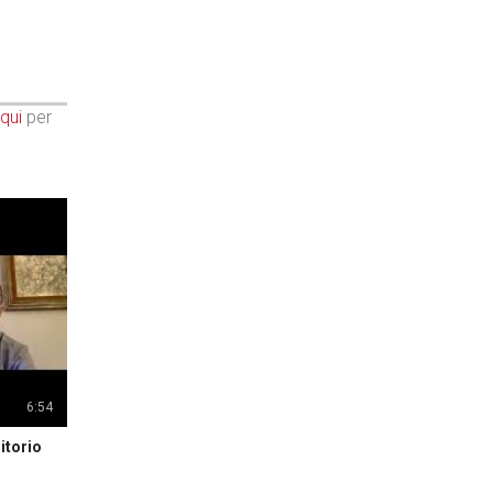
qui
per
6:54
itorio