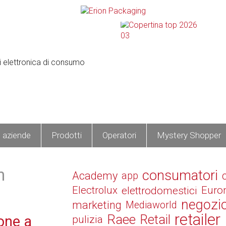
e aziende
Prodotti
Operatori
Mystery Shopper
m
consumatori
Academy
app
Electrolux
elettrodomestici
Euro
negozi
marketing
Mediaworld
retailer
Raee
Retail
one a
pulizia