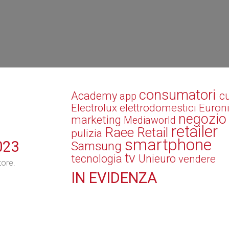
consumatori
Academy
c
app
elettrodomestici
Electrolux
Euron
negozio
marketing
Mediaworld
retailer
Raee
Retail
pulizia
smartphone
023
Samsung
tv
tecnologia
Unieuro
vendere
tore.
IN
EVIDENZA
Retail