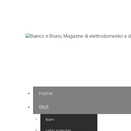
Home
B&B
team
valori aziendali