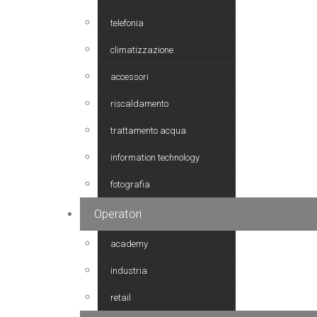
telefonia
climatizzazione
accessori
riscaldamento
trattamento acqua
information technology
fotografia
Operatori
academy
industria
retail