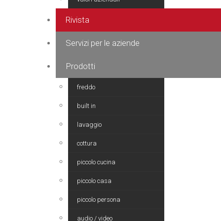
Rivista
Servizi per le aziende
Prodotti
freddo
built in
lavaggio
cottura
piccolo cucina
piccolo casa
piccolo persona
audio / video