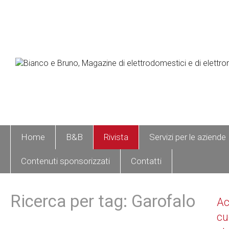
Home
B&B
Rivista
Servizi per le aziende
Contenuti sponsorizzati
Contatti
Ricerca per tag: Garofalo
A
cu