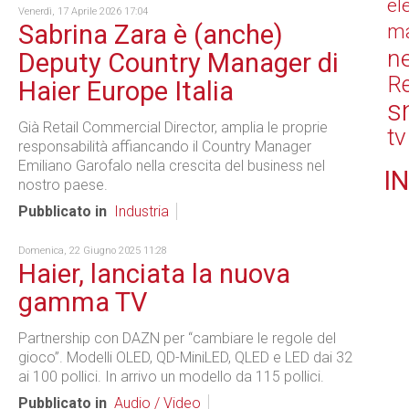
el
Venerdì, 17 Aprile 2026 17:04
Sabrina Zara è (anche)
ma
n
Deputy Country Manager di
Re
Haier Europe Italia
s
Già Retail Commercial Director, amplia le proprie
tv
responsabilità affiancando il Country Manager
Emiliano Garofalo nella crescita del business nel
IN
nostro paese.
Pubblicato in
Industria
Domenica, 22 Giugno 2025 11:28
Haier, lanciata la nuova
gamma TV
Partnership con DAZN per “cambiare le regole del
gioco”. Modelli OLED, QD-MiniLED, QLED e LED dai 32
ai 100 pollici. In arrivo un modello da 115 pollici.
Pubblicato in
Audio / Video