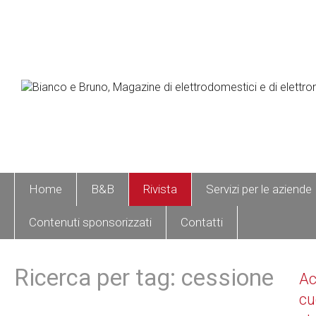
Home
B&B
Rivista
Servizi per le aziende
Contenuti sponsorizzati
Contatti
Ricerca per tag: cessione
A
cu