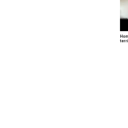
Home
terr