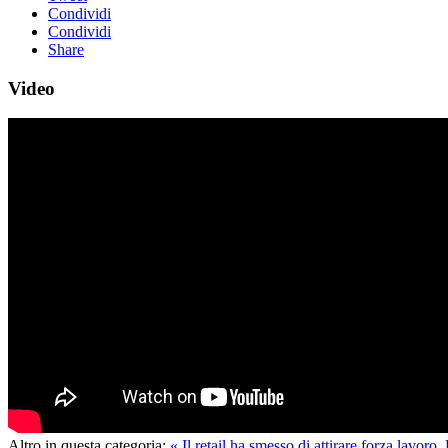
Condividi
Condividi
Share
Video
Altro in questa categoria:
« Il retail ha smesso di attirare forza lavoro