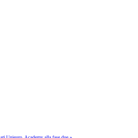
Unieuro, Academy alla fase due »