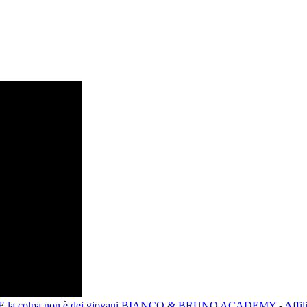
. E la colpa non è dei giovani
BIANCO & BRUNO ACADEMY - Affiliati 