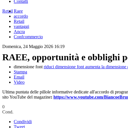
Contatti
Retail
Raee
accordo
Retail
vantaggi
Ancra
Confcommercio
Domenica, 24 Maggio 2026 16:19
RAEE, opportunità e obblighi per 
dimensione font
riduci dimensione font
aumenta la dimensione 
Stampa
Email
Video
Ultima puntata delle pillole informative dedicate all'accordo di progr
sito YouTube del magazine
:
https://www.youtube.com/BiancoeBr
0
Cond.
Condividi
Tweet