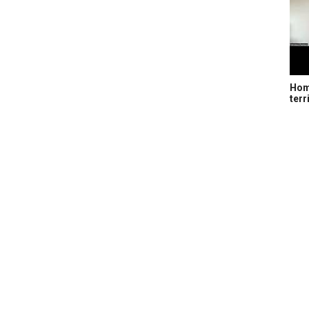
Home
terr