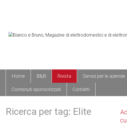
Home
B&B
Rivista
Servizi per le aziende
Contenuti sponsorizzati
Contatti
Ricerca per tag: Elite
A
cu