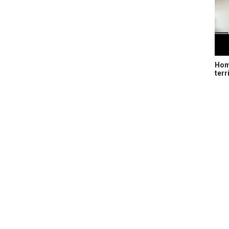
Home
terr