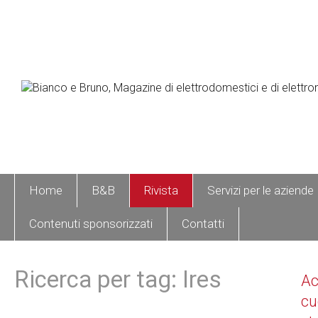
Home
B&B
Rivista
Servizi per le aziende
Contenuti sponsorizzati
Contatti
Ricerca per tag: Ires
A
cu