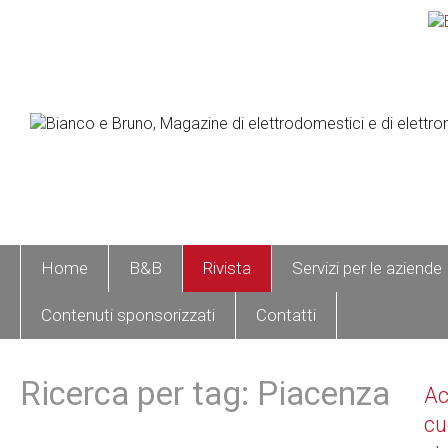
Home
B&B
Rivista
Servizi per le aziende
Contenuti sponsorizzati
Contatti
Ricerca per tag: Piacenza
A
cu