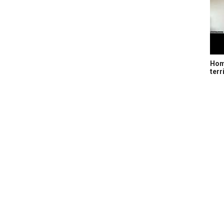
Home
terr