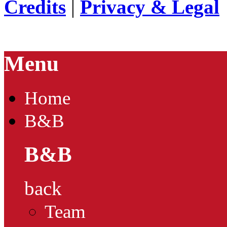
Credits
|
Privacy & Legal
Menu
Home
B&B
B&B
back
Team