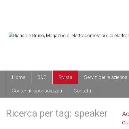
Home
B&B
Rivista
Servizi per le aziende
Contenuti sponsorizzati
Contatti
Ricerca per tag: speaker
A
cu