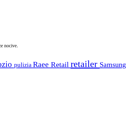
ze nocive.
retailer
ozio
Raee
Retail
Samsung
pulizia