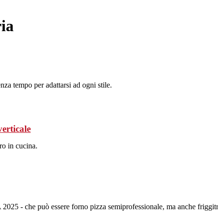
ria
enza tempo per adattarsi ad ogni stile.
verticale
ro in cucina.
A 2025 - che può essere forno pizza semiprofessionale, ma anche friggitric