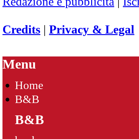
Redazione e pubblicità
|
Isc
Credits
|
Privacy & Legal
Menu
Home
B&B
B&B