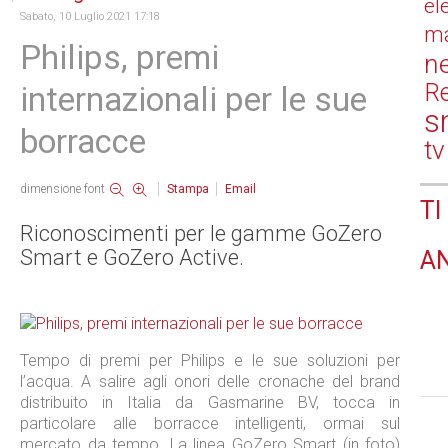
el
Sabato, 10 Luglio 2021 17:18
ma
Philips, premi
n
Re
internazionali per le sue
s
borracce
tv
dimensione font
Stampa
Email
TI
Riconoscimenti per le gamme GoZero
Smart e GoZero Active.
A
Tempo di premi per Philips e le sue soluzioni per
l’acqua. A salire agli onori delle cronache del brand
distribuito in Italia da Gasmarine BV, tocca in
particolare alle borracce intelligenti, ormai sul
mercato da tempo. La linea GoZero Smart (in foto)