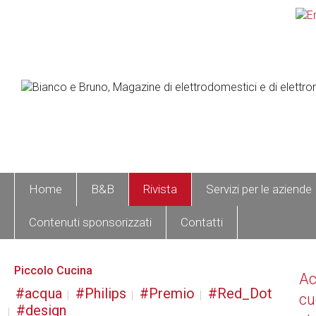
Home
B&B
Rivista
Servizi per le aziende
Contenuti sponsorizzati
Contatti
Piccolo Cucina
A
acqua
Philips
Premio
Red_Dot
cu
design