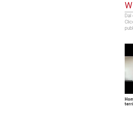
WE
Dal
Cli
pubb
Home
terr