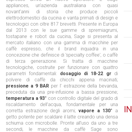
appliances, un'azienda australiana con quasi
novant'anni di storia che produce piccoli
elettrodomestici da cucina e vanta primati di design e
tecnologici con oltre 817 brevetti. Presente in Europa
dal 2013 con le sue gamme di spremiagrumi,
tostapane e robot da cucina, Sage si presenta al
mercato italiano con una gamma di macchine per
caffè espresso, che il brand inquadra in una
concezione che definisce di 'specialty coffee', o caffè
di terza generazione. Si tratta di macchine
tecnologiche, costruite per funzionare con quattro
parametri fondamentali:
dosaggio di 18-22 gr
di
polvere di caffè da chicchi appena macinati;
pressione a 9 BAR
per l’ estrazione della bevanda,
preceduta da una pre-infusione a bassa pressione;
temperatura a 93°
con controllo digitale del grado di
riscaldamento dell’acqua, fondamentale per una
IN
corretta estrazione degli aromi;
vapore a 130°
a
getto potente per scaldare il latte creando una densa
schiuma con microbolle. Pronte all’uso da uno a tre
secondi, le macchine da caffè Sage sono