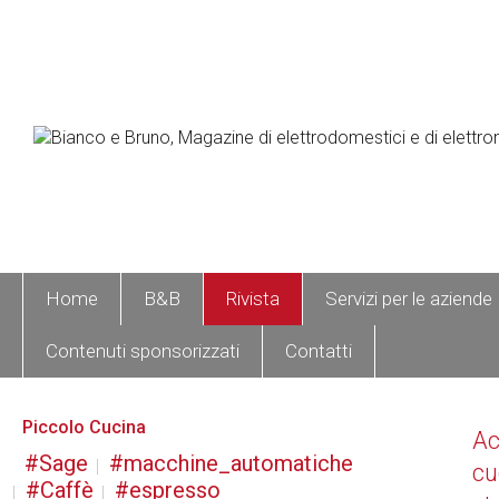
Home
B&B
Rivista
Servizi per le aziende
Contenuti sponsorizzati
Contatti
Piccolo Cucina
A
Sage
macchine_automatiche
cu
Caffè
espresso