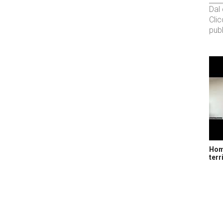
Dal
Cli
pubb
Home
terr