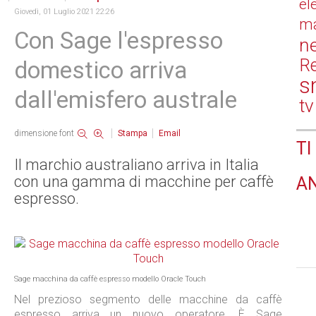
el
Giovedì, 01 Luglio 2021 22:26
ma
Con Sage l'espresso
n
Re
domestico arriva
s
dall'emisfero australe
tv
dimensione font
Stampa
Email
TI
Il marchio australiano arriva in Italia
con una gamma di macchine per caffè
A
espresso.
Sage macchina da caffè espresso modello Oracle Touch
Nel prezioso segmento delle macchine da caffè
espresso arriva un nuovo operatore. È Sage