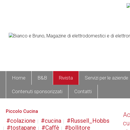
Home
B&B
Rivista
Servizi per le aziende
Contenuti sponsorizzati
Contatti
Piccolo Cucina
A
colazione
cucina
Russell_Hobbs
cu
tostapane
Caffè
bollitore