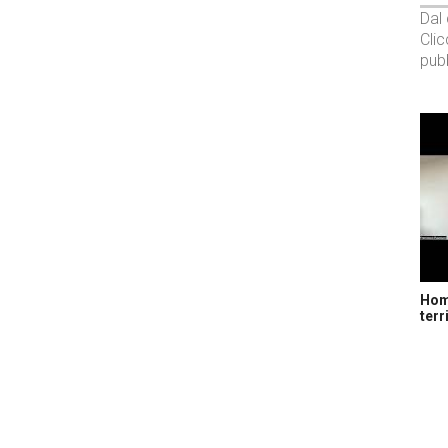
Dal
Cli
pubb
Home
terr