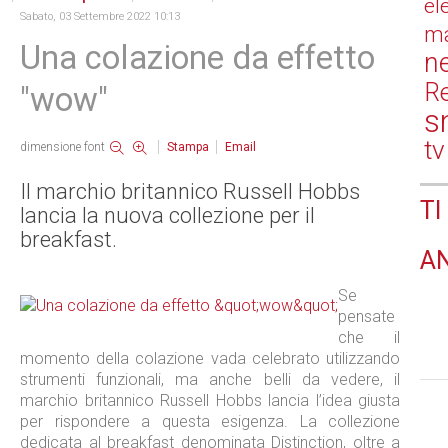
el
Sabato, 03 Settembre 2022 10:13
ma
Una colazione da effetto
n
Re
"wow"
s
tv
dimensione font
Stampa
Email
Il marchio britannico Russell Hobbs
TI
lancia la nuova collezione per il
breakfast.
A
Se
pensate
che il
momento della colazione vada celebrato utilizzando
strumenti funzionali, ma anche belli da vedere, il
marchio britannico Russell Hobbs lancia l’idea giusta
per rispondere a questa esigenza. La collezione
dedicata al breakfast denominata Distinction, oltre a