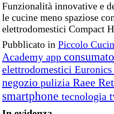
Funzionalità innovative e de
le cucine meno spaziose co
elettrodomestici Compact 
Pubblicato in
Piccolo Cuci
consumato
Academy
app
elettrodomestici
Euronic
negozio
Raee
Ret
pulizia
smartphone
tecnologia
In
evidenza