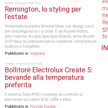
el
Giovedì, 04 Giugno 2026 15:25
Remington, lo styling per
ma
n
l'estate
Re
Presentata la piastra Almond Allure con design curvo
s
per una piega liscia o a onde. E da Russell Hobbs,
tv
altro marchio di casa Spectrum Brands, arriva Brontë
Soft Navy, la collezione per la colazione composta da
IN
bollitore e tostafette.
Pubblicato in
Industria
Venerdì, 16 Gennaio 2026 16:33
Bollitore Electrolux Create 5:
bevande alla temperatura
preferita
Il sistema SelectPRO consente un controllo di
precisione sul calore di tè, caffè e infusi.
Pubblicato in
Piccolo Cucina