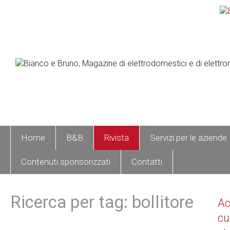
Home
B&B
Rivista
Servizi per le aziende
Contenuti sponsorizzati
Contatti
Ricerca per tag: bollitore
A
cu