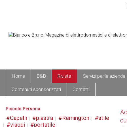
Home
B&B
Rivista
Servizi per le aziende
Contenuti sponsorizzati
Contatti
Piccolo Persona
A
Capelli
piastra
Remington
stile
cu
viaggi
portatile