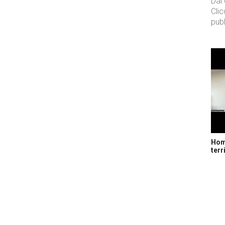
Dal
Cli
pubb
Home
terr