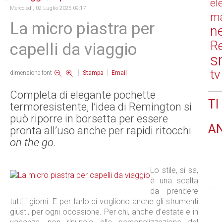
el
Mercoledì, 02 Luglio 2025 09:17
ma
La micro piastra per
n
Re
capelli da viaggio
s
tv
dimensione font
Stampa
Email
Completa di elegante pochette
TI
termoresistente, l’idea di Remington si
può riporre in borsetta per essere
A
pronta all’uso anche per rapidi ritocchi
on the go
.
Lo stile, si sa,
è una scelta
da prendere
tutti i giorni. E per farlo ci vogliono anche gli strumenti
giusti, per ogni occasione. Per chi, anche d’estate e in