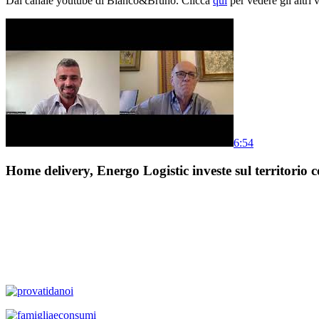
Dal canale youtube di Bianco&Bruno. Clicca
qui
per vedere gli altri 
6:54
Home delivery, Energo Logistic investe sul territorio c