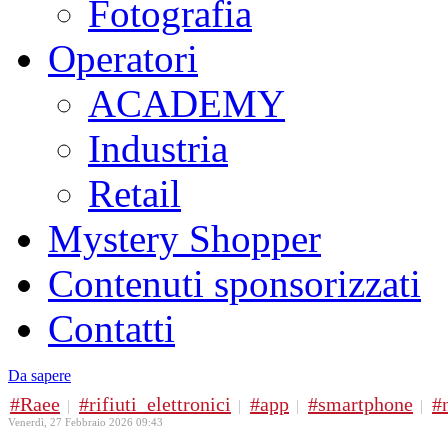
Fotografia
Operatori
ACADEMY
Industria
Retail
Mystery Shopper
Contenuti sponsorizzati
Contatti
Da sapere
Raee
rifiuti_elettronici
app
smartphone
Venerdì, 27 Febbraio 2026 09:43