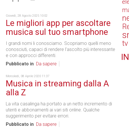
el
ma
n
Giovedì, 28 Agosto 2025 10:02
Le migliori app per ascoltare
Re
musica sul tuo smartphone
s
tv
I grandi nomi li conosciamo. Scopriamo quelli meno
conosciuti, capaci di rendere l’ascolto più interessante
IN
e con approcci differenti.
Pubblicato in
Da sapere
Mercoledì, 08 Aprile 2020 11:37
Musica in streaming dalla A
alla Z
La vita casalinga ha portato a un netto incremento di
utenti e abbonamenti ai vari siti online. Qualche
suggerimento per evitare errori.
Pubblicato in
Da sapere