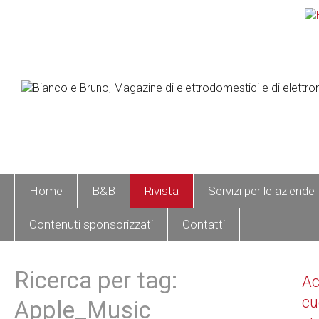
Home
B&B
Rivista
Servizi per le aziende
Contenuti sponsorizzati
Contatti
Ricerca per tag:
A
cu
Apple_Music