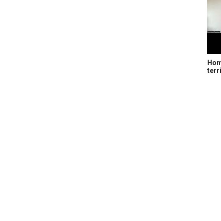
Home
terr