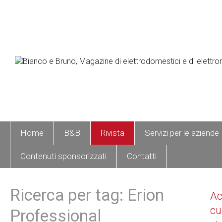
Home
B&B
Rivista
Servizi per le aziende
Contenuti sponsorizzati
Contatti
Ricerca per tag: Erion
A
cu
Professional