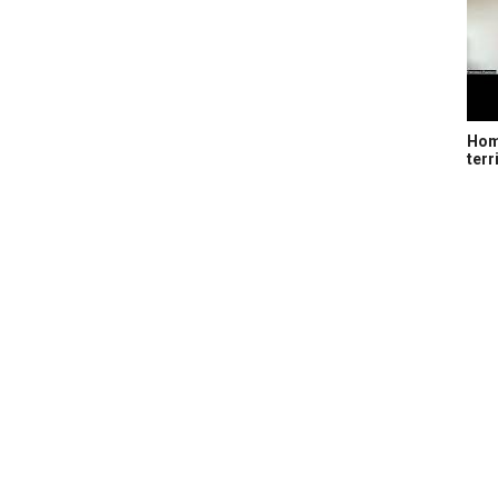
Home
terr