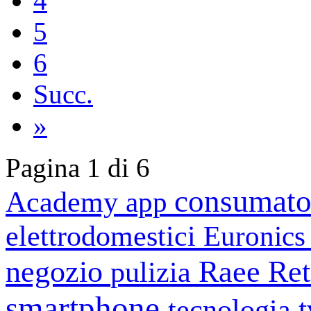
4
5
6
Succ.
»
Pagina 1 di 6
consumato
Academy
app
elettrodomestici
Euronic
negozio
Raee
Ret
pulizia
smartphone
tecnologia