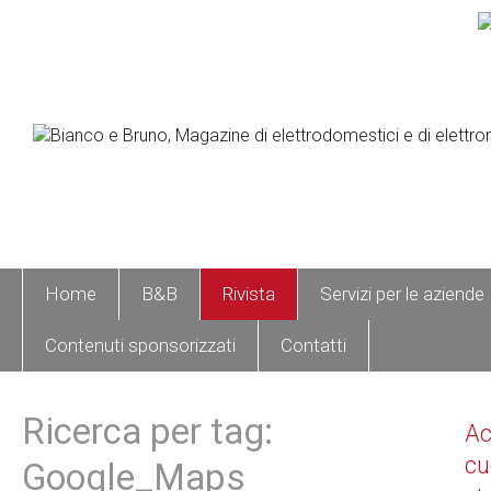
Home
B&B
Rivista
Servizi per le aziende
Contenuti sponsorizzati
Contatti
Ricerca per tag:
A
cu
Google_Maps