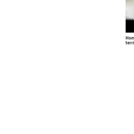
Home
terr