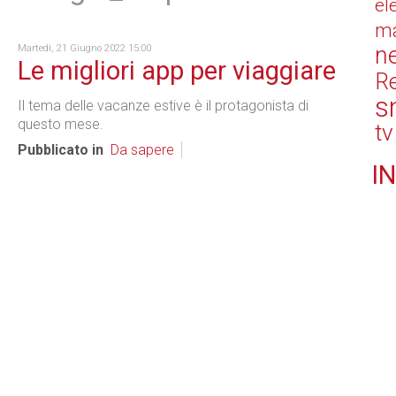
el
ma
n
Martedì, 21 Giugno 2022 15:00
Le migliori app per viaggiare
Re
s
Il tema delle vacanze estive è il protagonista di
questo mese.
tv
Pubblicato in
Da sapere
IN