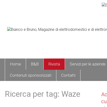
Home
B&B
Rivista
Servizi per le aziende
Contenuti sponsorizzati
Contatti
Ricerca per tag: Waze
A
cu