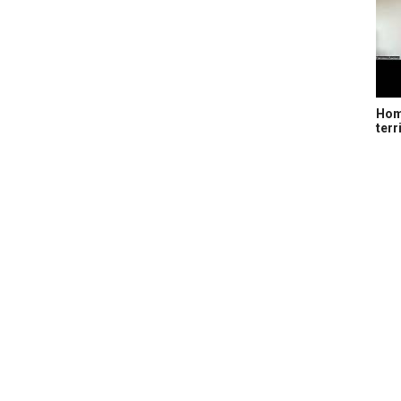
Home
terr