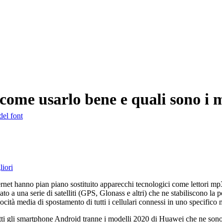
come usarlo bene e quali sono i m
del font
ernet hanno pian piano sostituito apparecchi tecnologici come lettori mp3,
gato a una serie di satelliti (GPS, Glonass e altri) che ne stabiliscono la
locità media di spostamento di tutti i cellulari connessi in uno specific
 tutti gli smartphone Android tranne i modelli 2020 di Huawei che ne sono