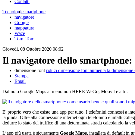
Contatti
Tecnologie
smartphone
navigatore
Google
mappatura
Waze
Tom_Tom
Giovedì, 08 Ottobre 2020 08:02
Il navigatore dello smartphone: 
dimensione font
riduci dimensione font
aumenta la dimensione 
Stampa
Email
Dal noto Google Maps ai meno noti HERE WeGo, Moovit e altri.
E' proprio vero che esiste una app per tutto. I telefonini connessi a int
la guida. Oltre alla connessione internet ogni telefonino è infatti colle
dedurre lo stato del traffico di una determinata strada calcolando la ve
L’app più usata è sicuramente
Google Maps
, installata di default in