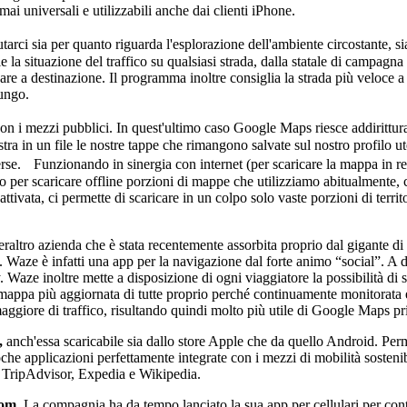
ai universali e utilizzabili anche dai clienti iPhone.
arci sia per quanto riguarda l'esplorazione dell'ambiente circostante, 
a situazione del traffico su qualsiasi strada, dalla statale di campagna a
re a destinazione. Il programma inoltre consiglia la strada più veloce 
lungo.
con i mezzi pubblici. In quest'ultimo caso Google Maps riesce addirittura
istra in un file le nostre tappe che rimangono salvate sul nostro profilo
rse. Funzionando in sinergia con internet (per scaricare la mappa in real
per scaricare offline porzioni di mappe che utilizziamo abitualmente, 
ttivata, ci permette di scaricare in un colpo solo vaste porzioni di terri
peraltro azienda che è stata recentemente assorbita proprio dal gigante d
Waze è infatti una app per la navigazione dal forte animo “social”. A di
. Waze inoltre mette a disposizione di ogni viaggiatore la possibilità di 
appa più aggiornata di tutte proprio perché continuamente monitorata e a
 maggiore di traffico, risultando quindi molto più utile di Google Maps p
,
anch'essa scaricabile sia dallo store Apple che da quello Android. Perm
poche applicazioni perfettamente integrate con i mezzi di mobilità sosten
e TripAdvisor, Expedia e Wikipedia.
om
. La compagnia ha da tempo lanciato la sua app per cellulari per contra