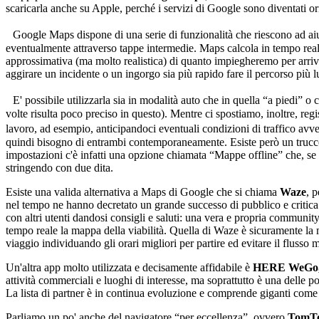
scaricarla anche su Apple, perché i servizi di Google sono diventati orm
Google Maps dispone di una serie di funzionalità che riescono ad aiut
eventualmente attraverso tappe intermedie. Maps calcola in tempo reale l
approssimativa (ma molto realistica) di quanto impiegheremo per arriva
aggirare un incidente o un ingorgo sia più rapido fare il percorso più 
E' possibile utilizzarla sia in modalità auto che in quella “a piedi” o 
volte risulta poco preciso in questo). Mentre ci spostiamo, inoltre, reg
lavoro, ad esempio, anticipandoci eventuali condizioni di traffico avve
quindi bisogno di entrambi contemporaneamente. Esiste però un trucco 
impostazioni c'è infatti una opzione chiamata “Mappe offline” che, se a
stringendo con due dita.
Esiste una valida alternativa a Maps di Google che si chiama
Waze
, 
nel tempo ne hanno decretato un grande successo di pubblico e critica. 
con altri utenti dandosi consigli e saluti: una vera e propria community
tempo reale la mappa della viabilità. Quella di Waze è sicuramente la m
viaggio individuando gli orari migliori per partire ed evitare il flusso
Un'altra app molto utilizzata e decisamente affidabile è
HERE WeGo
attività commerciali e luoghi di interesse, ma soprattutto è una delle 
La lista di partner è in continua evoluzione e comprende giganti com
Parliamo un po' anche del navigatore “per eccellenza”, ovvero
TomT