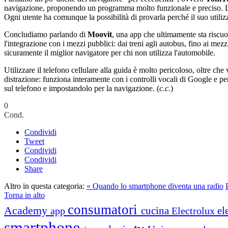
navigazione, proponendo un programma molto funzionale e preciso. L'u
Ogni utente ha comunque la possibilità di provarla perché il suo util
Concludiamo parlando di
Moovit
, una app che ultimamente sta riscuo
l'integrazione con i mezzi pubblici: dai treni agli autobus, fino ai mezz
sicuramente il miglior navigatore per chi non utilizza l'automobile.
Utilizzare il telefono cellulare alla guida è molto pericoloso, oltre che
distrazione: funziona interamente con i controlli vocali di Google e pe
sul telefono e impostandolo per la navigazione. (
c.c.
)
0
Cond.
Condividi
Tweet
Condividi
Condividi
Share
Altro in questa categoria:
« Quando lo smartphone diventa una radio
Torna in alto
consumatori
Academy
cucina
el
app
Electrolux
smartphone