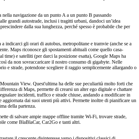
sia nella navigazione da un punto A a un punto B passando
lle grandi autostrade, inclusi i tragitti urbani, dandoci un’idea
a prescindere dalla sua lunghezza, perché spesso è probabile che per
 a indicarci gli orari di autobus, metropolitane e tramvie (anche se a
 utente. Maps riconosce gli spostamenti abituali come quello casa-
 time) e satelliti (per darci la posizione esatta), Google Maps ha
così da non sovraccaricare il nostro consumo di gigabyte. Nelle
torio e strade, potendone scegliere il raggio semplicemente allargando o
i Mountain View. Quest'ultima ha delle sue peculiarità molto forti che
fferenza di Maps, permette di crearsi un alter ego digitale e chattare
segnalare incidenti, traffico e strade chiuse, andando a modificare in
ggiornata dai suoi utenti più attivi. Permette inoltre di pianificare un
rima della partenza.
ette di salvare ampie mappe offline tramite Wi-Fi, trovare strade,
ibile come BlaBlaCar, Car2Go e tanti altri.
stare il crescente disinteresse verso i dispositivi classici di