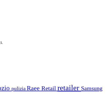
i.
retailer
ozio
Raee
Retail
Samsung
pulizia