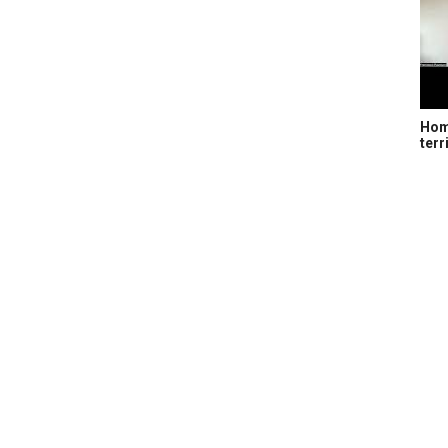
Home
terr