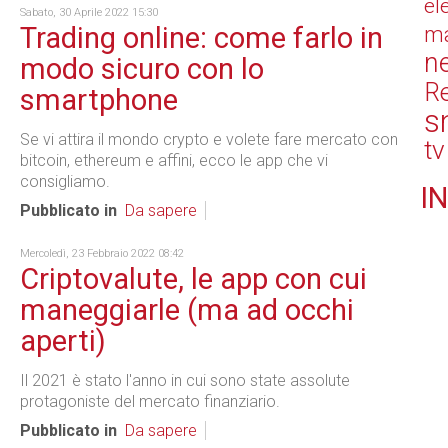
el
Sabato, 30 Aprile 2022 15:30
Trading online: come farlo in
ma
n
modo sicuro con lo
Re
smartphone
s
Se vi attira il mondo crypto e volete fare mercato con
tv
bitcoin, ethereum e affini, ecco le app che vi
consigliamo.
IN
Pubblicato in
Da sapere
Mercoledì, 23 Febbraio 2022 08:42
Criptovalute, le app con cui
maneggiarle (ma ad occhi
aperti)
Il 2021 è stato l'anno in cui sono state assolute
protagoniste del mercato finanziario.
Pubblicato in
Da sapere