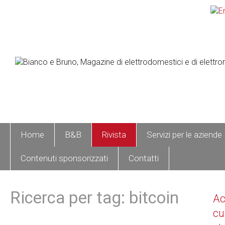
Home
B&B
Rivista
Servizi per le aziende
Contenuti sponsorizzati
Contatti
Ricerca per tag: bitcoin
A
cu