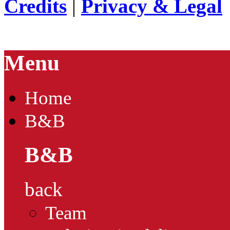
Credits
|
Privacy & Legal
Menu
Home
B&B
B&B
back
Team