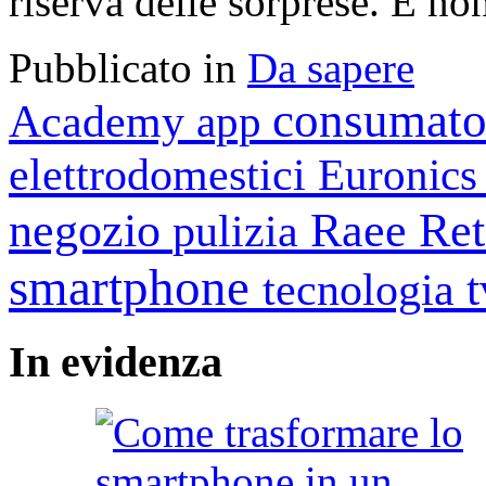
riserva delle sorprese. E no
Pubblicato in
Da sapere
consumato
Academy
app
elettrodomestici
Euronic
negozio
Raee
Ret
pulizia
smartphone
tecnologia
In
evidenza