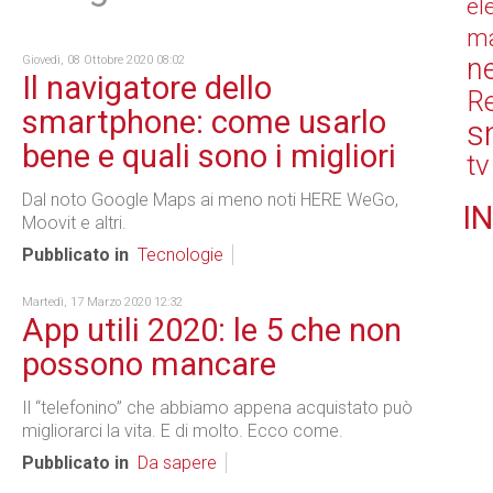
el
ma
n
Giovedì, 08 Ottobre 2020 08:02
Il navigatore dello
Re
smartphone: come usarlo
s
bene e quali sono i migliori
tv
Dal noto Google Maps ai meno noti HERE WeGo,
IN
Moovit e altri.
Pubblicato in
Tecnologie
Martedì, 17 Marzo 2020 12:32
App utili 2020: le 5 che non
possono mancare
Il “telefonino” che abbiamo appena acquistato può
migliorarci la vita. E di molto. Ecco come.
Pubblicato in
Da sapere