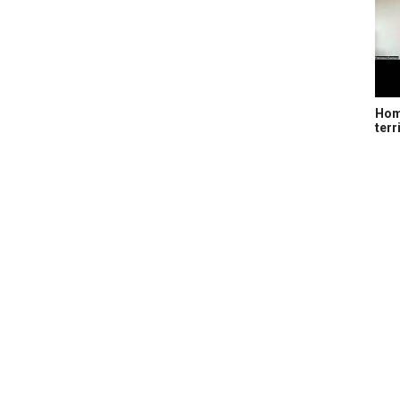
Home
terr