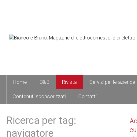
Home
B&B
Rivista
Servizi per le aziende
Contenuti sponsorizzati
Contatti
Ricerca per tag:
A
cu
navigatore