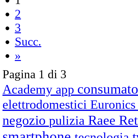
2
3
Succ.
»
Pagina 1 di 3
consumato
Academy
app
elettrodomestici
Euronic
negozio
Raee
Ret
pulizia
smartphone
tecnologia