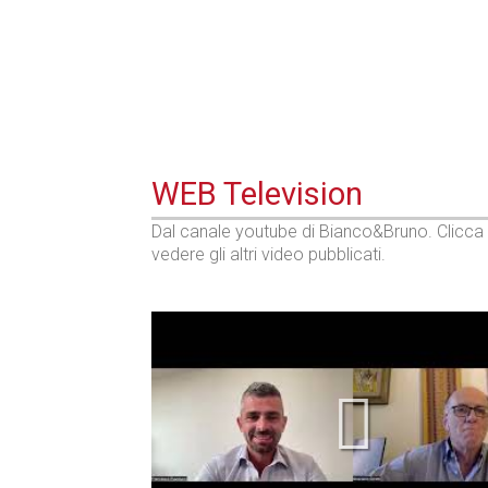
WEB Television
Dal canale youtube di Bianco&Bruno. Clicca
vedere gli altri video pubblicati.