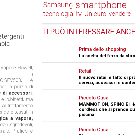
smartphone
Samsung
tv
tecnologia
Unieuro
vendere
TI PUÒ INTERESSARE ANCH
etergenti
mpia
Prima dello shopping
La scelta del ferro da stir
a vapore Howell,
Retail
e in
Il nuovo retail è fatto di pr
O.SEV500, è
servizi, accessori e conte
er la pulizia di
 di accessori
.
Piccolo Casa
 e rubinetti, ma
MAMMOTION, SPINO E1 è i
a al trattamento
cordless che si prende cu
ende e tessuti in
piscina
gica a vapore,
dori sgradevoli,
Piccolo Casa
rale. Pratico e