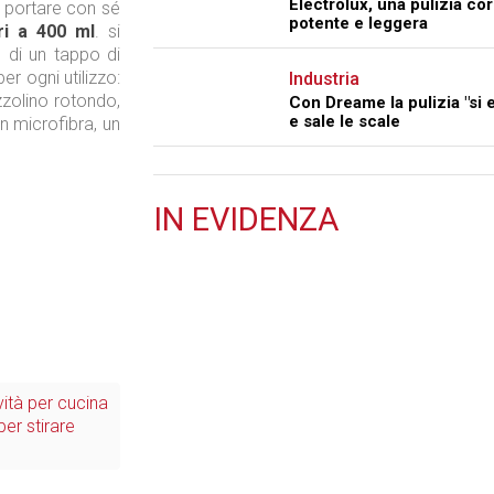
Electrolux, una pulizia co
 portare con sé
potente e leggera
ri a 400 ml
. si
 di un tappo di
er ogni utilizzo:
Industria
zzolino rotondo,
Con Dreame la pulizia "si 
e sale le scale
in microfibra, un
IN
EVIDENZA
Retail
Il Blog di Nathan (vita da negozio)
vità per cucina
er stirare