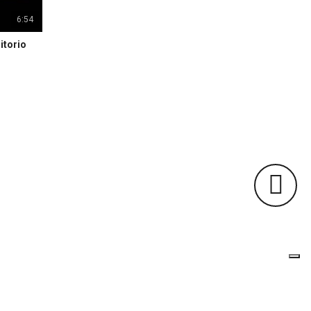
6:54
itorio