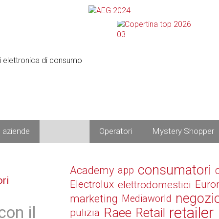
e aziende
Prodotti
Operatori
Mystery Shopper
consumatori
Academy
app
ri
Electrolux
elettrodomestici
Euro
negozi
marketing
Mediaworld
con il
retailer
Raee
Retail
pulizia