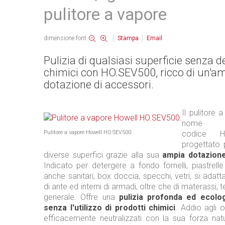
pulitore a vapore
dimensione font
Stampa
Email
Pulizia di qualsiasi superficie senza d
chimici con HO.SEV500, ricco di un'a
dotazione di accessori.
Il pulitore 
nom
Pulitore a vapore Howell HO.SEV500.
codice H
progettato p
diverse superfici grazie alla sua
ampia dotazione
Indicato per detergere a fondo fornelli, piastrelle
anche sanitari, box doccia, specchi, vetri, si adatt
di ante ed interni di armadi, oltre che di materassi, t
generale. Offre una
pulizia profonda ed ecolo
senza l'utilizzo di prodotti chimici
. Addio agli o
efficacemente neutralizzati con la sua forza natu