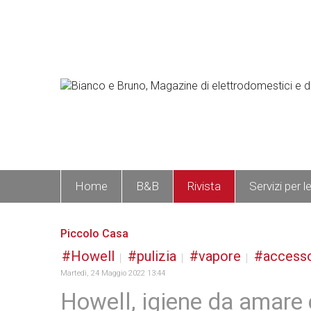
Home
B&B
Rivista
Servizi per l
Piccolo Casa
Howell
pulizia
vapore
accesso
Martedì, 24 Maggio 2022 13:44
Howell, igiene da amare 