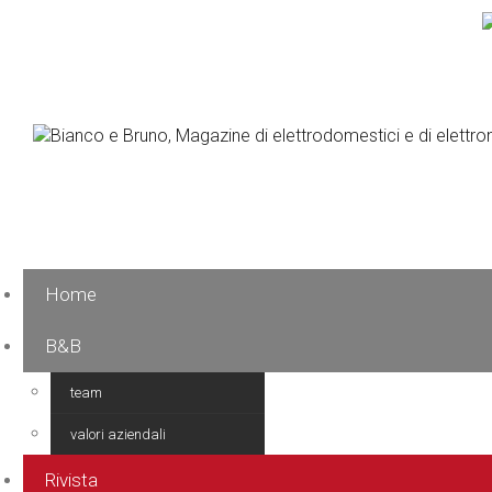
Home
B&B
team
valori aziendali
Rivista