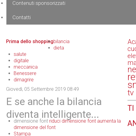
Contenuti sponsorizzati
Contatti
Ac
Prima dello shopping
bilancia
dieta
cu
salute
el
digitale
ma
meccanica
n
Benessere
re
dimagrire
s
Giovedì, 05 Settembre 2019 08:49
tv
E se anche la bilancia
TI
diventa intelligente...
dimensione font
riduci dimensione font
aumenta la
A
dimensione del font
Stampa