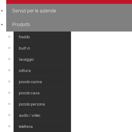
Servizi per le aziende
Prodotti
freddo
built in
lavaggio
cottura
piccolo cucina
piccolo casa
piccolo persona
audio / video
telefonia