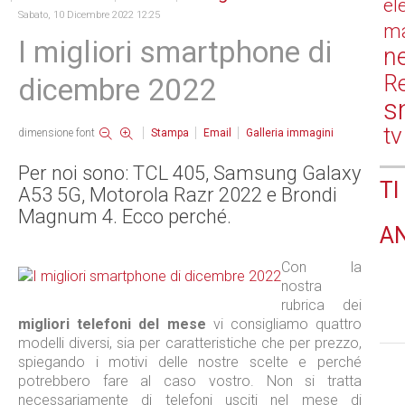
el
Sabato, 10 Dicembre 2022 12:25
ma
I migliori smartphone di
n
Re
dicembre 2022
s
tv
dimensione font
Stampa
Email
Galleria immagini
Per noi sono: TCL 405, Samsung Galaxy
TI
A53 5G, Motorola Razr 2022 e Brondi
Magnum 4. Ecco perché.
A
Con la
nostra
rubrica dei
migliori telefoni del mese
vi consigliamo quattro
modelli diversi, sia per caratteristiche che per prezzo,
spiegando i motivi delle nostre scelte e perché
potrebbero fare al caso vostro. Non si tratta
necessariamente di telefoni usciti nel mese di