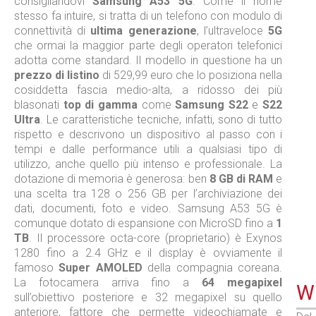
consigliandovi
Samsung A53 5G
. Come il nome
stesso fa intuire, si tratta di un telefono con modulo di
connettività di
ultima generazione
, l’ultraveloce
5G
che ormai la maggior parte degli operatori telefonici
adotta come standard. Il modello in questione ha un
prezzo di listino
di 529,99 euro che lo posiziona nella
cosiddetta fascia medio-alta, a ridosso dei più
blasonati
top di gamma
come
Samsung S22
e
S22
Ultra
. Le caratteristiche tecniche, infatti, sono di tutto
rispetto e descrivono un dispositivo al passo con i
tempi e dalle performance utili a qualsiasi tipo di
utilizzo, anche quello più intenso e professionale. La
dotazione di memoria è generosa: ben
8 GB di RAM
e
una scelta tra 128 o 256 GB per l’archiviazione dei
dati, documenti, foto e video. Samsung A53 5G è
comunque dotato di espansione con MicroSD fino a
1
TB
. Il processore octa-core (proprietario) è Exynos
1280 fino a 2.4 GHz e il display è ovviamente il
famoso
Super AMOLED
della compagnia coreana.
La fotocamera arriva fino a
64 megapixel
WE
sull’obiettivo posteriore e 32 megapixel su quello
anteriore, fattore che permette videochiamate e