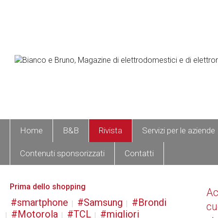
Home
B&B
Rivista
Servizi per le aziende
Contenuti sponsorizzati
Contatti
Prima dello shopping
A
smartphone
Samsung
Brondi
cu
Motorola
TCL
migliori