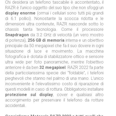
Chi desidera un telefono tascabile è accontentato, il
RAZR è l’unico oggetto del suo tipo che non sfoggi un
display enorme
(ormai i cellulari sono tutti più grandi
di 6.1 pollici). Nonostante la scocca ridotta e le
dimensioni ultra contenute, RAZR nasconde sotto lo
chassis tanta tecnologia. Come il processore
Snapdragon
da 3.2 GHz di velocità (un vero mostro
di potenza),
256 GB di memoria
interna e un obiettivo
principale da 50 megapixel che fa il suo dovere in ogni
situazione di luce e movimento. La macchina
fotografica è dotata di stabilizzatore ottico e sensore
ultra wide per foto panoramiche, mentre l’obiettivo
anteriore è da ben
32 megapixel
. RAZR 2022 fa parte
della particolarissima specie dei “foldable”, i telefoni
pieghevoli che stanno nel palmo di una mano. L’unico
inconveniente è l’elevatissimo costo di riparazione di
questi modelli in caso di rottura. Obbligatorio installare
protezione sul display
, cover e qualsiasi altro
accorgimento per preservare il telefono da rotture
accidentali.