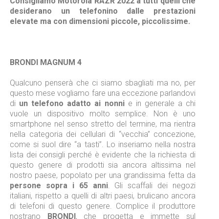
Consigliamo Motorola RAZR 2022 a tutti quelli che
desiderano un telefonino dalle prestazioni
elevate ma con dimensioni piccole, piccolissime.
BRONDI MAGNUM 4
Qualcuno penserà che ci siamo sbagliati ma no, per
questo mese vogliamo fare una eccezione parlandovi
di
un telefono adatto ai nonni
e in generale a chi
vuole un dispositivo molto semplice. Non è uno
smartphone nel senso stretto del termine, ma rientra
nella categoria dei cellulari di “vecchia” concezione,
come si suol dire “a tasti”. Lo inseriamo nella nostra
lista dei consigli perché è evidente che la richiesta di
questo genere di prodotti sia ancora altissima nel
nostro paese, popolato per una grandissima fetta da
persone sopra i 65 anni
. Gli scaffali dei negozi
italiani, rispetto a quelli di altri paesi, brulicano ancora
di telefoni di questo genere. Complice il produttore
nostrano
BRONDI
, che progetta e immette sul